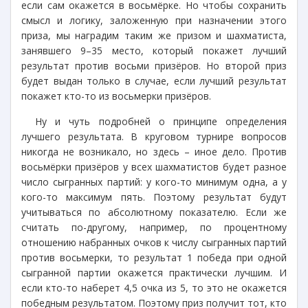
если сам окажется в восьмёрке. Но чтобы сохранить
смысл и логику, заложенную при назначении этого
приза, мы наградим таким же призом и шахматиста,
занявшего 9­–35 место, который покажет лучший
результат против восьми призёров. Но второй приз
будет выдан только в случае, если лучший результат
покажет кто-то из восьмерки призёров.
Ну и чуть подробней о принципе определения
лучшего результата. В круговом турнире вопросов
никогда не возникало, но здесь – иное дело. Против
восьмёрки призёров у всех шахматистов будет разное
число сыгранных партий: у кого-то минимум одна, а у
кого-то максимум пять. Поэтому результат будут
учитываться по абсолютному показателю. Если же
считать по-другому, например, по процентному
отношению набранных очков к числу сыгранных партий
против восьмерки, то результат 1 победа при одной
сыгранной партии окажется практически лучшим. И
если кто-то наберет 4,5 очка из 5, то это не окажется
победным результатом. Поэтому приз получит тот, кто