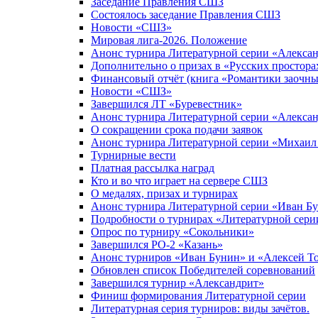
Заседание Правления СШЗ
Состоялось заседание Правления СШЗ
Новости «СШЗ»
Мировая лига-2026. Положение
Анонс турнира Литературной серии «Алекса
Дополнительно о призах в «Русских простора
Финансовый отчёт (книга «Романтики заочны
Новости «СШЗ»
Завершился ЛТ «Буревестник»
Анонс турнира Литературной серии «Алекса
О сокращении срока подачи заявок
Анонс турнира Литературной серии «Михаил
Турнирные вести
Платная рассылка наград
Кто и во что играет на сервере СШЗ
О медалях, призах и турнирах
Анонс турнира Литературной серии «Иван Б
Подробности о турнирах «Литературной сери
Опрос по турниру «Сокольники»
Завершился РО-2 «Казань»
Анонс турниров «Иван Бунин» и «Алексей Тол
Обновлен список Победителей соревнований
Завершился турнир «Александрит»
Финиш формирования Литературной серии
Литературная серия турниров: виды зачётов.