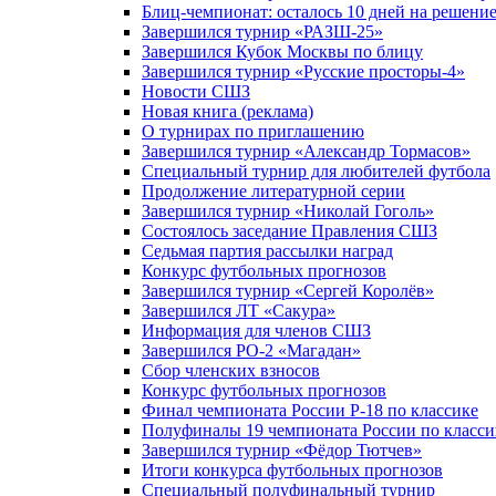
Блиц-чемпионат: осталось 10 дней на решени
Завершился турнир «РАЗШ-25»
Завершился Кубок Москвы по блицу
Завершился турнир «Русские просторы-4»
Новости СШЗ
Новая книга (реклама)
О турнирах по приглашению
Завершился турнир «Александр Тормасов»
Специальный турнир для любителей футбола
Продолжение литературной серии
Завершился турнир «Николай Гоголь»
Состоялось заседание Правления СШЗ
Седьмая партия рассылки наград
Конкурс футбольных прогнозов
Завершился турнир «Сергей Королёв»
Завершился ЛТ «Сакура»
Информация для членов СШЗ
Завершился РО-2 «Магадан»
Сбор членских взносов
Конкурс футбольных прогнозов
Финал чемпионата России Р-18 по классике
Полуфиналы 19 чемпионата России по класси
Завершился турнир «Фёдор Тютчев»
Итоги конкурса футбольных прогнозов
Специальный полуфинальный турнир