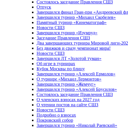
Состоялось заседание Правления СШЗ
Отпуск
Завершился финал Гран-при «Андреевский фл
Завершился турнир «Михаил Скобелев»
Памятный турнир «Кинематограф»
Новости СШЗ
Завершился турнир «Изумруд»
Заседание Правления СШЗ
Два завершающих турнира Мировой лиги-202
Без движков и сразу чемпионат мира!
Новости СШЗ
Завершился ЛТ «Золотой туман»
Об игре в турнирах
Кубок Москвы по блицу
Завершился турнир «Алексей Ермолов»
О турнире «Михаил Лермонтов»
Завершился турнир «Жемчуг»
Завершился турнир «Алексей Брусилов»
Состоялось заседание Правления СШЗ
О членских взносах на 2027 год
О чтении постов на сайте СШЗ
Новости СШЗ
Подробно о взносах
Покровский собор
Завершился турнир «Николай Раевский»