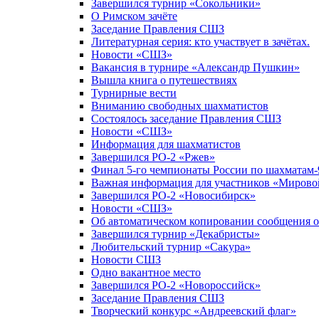
Завершился турнир «Сокольники»
О Римском зачёте
Заседание Правления СШЗ
Литературная серия: кто участвует в зачётах.
Новости «СШЗ»
Вакансия в турнире «Александр Пушкин»
Вышла книга о путешествиях
Турнирные вести
Вниманию свободных шахматистов
Состоялось заседание Правления СШЗ
Новости «СШЗ»
Информация для шахматистов
Завершился РО-2 «Ржев»
Финал 5-го чемпионаты России по шахматам-
Важная информация для участников «Мирово
Завершился РО-2 «Новосибирск»
Новости «СШЗ»
Об автоматическом копировании сообщения о
Завершился турнир «Декабристы»
Любительский турнир «Сакура»
Новости СШЗ
Одно вакантное место
Завершился РО-2 «Новороссийск»
Заседание Правления СШЗ
Творческий конкурс «Андреевский флаг»