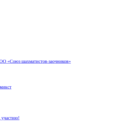
РОО «Союз шахматистов-заочников»
микст
 участию!