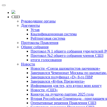
СШЗ
Руководящие органы
Документы
Устав
Квалификационная система
Рейтинговая система
Протоколы Правления
Общие собрания
Протокол N 1 общего собрания учредителей 
Протокол №2 общего собрания членов СШЗ
итоги голосования
Новости
Новости «Союза шахматистов-заочников»
Завершился Чемпионат Москвы по шахматам-
Завершился полуфинал «D» 8-го ПВР
Завершился «Кубок Президента»
Информация для тех, кто купил мою книгу
Новости «СШЗ»
Конкурс на лучшую партию 2025 года
Вторая Российская Олимпиада - приглашаем к
Оперативные решения Правления СШЗ