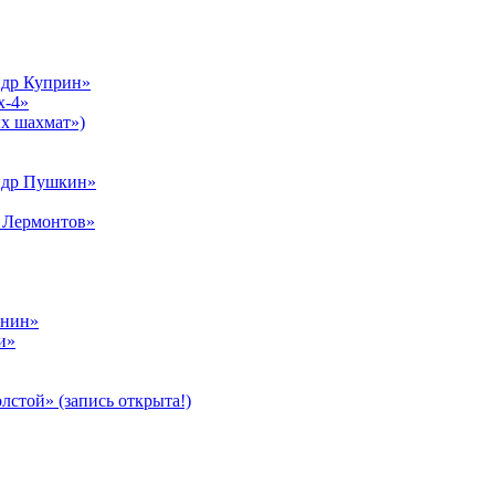
ндр Куприн»
х-4»
х шахмат»)
ндр Пушкин»
 Лермонтов»
унин»
и»
стой» (запись открыта!)