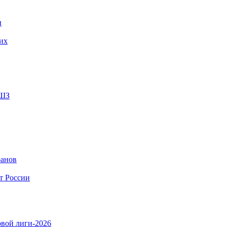
ы
их
СШЗ
ранов
т России
овой лиги-2026