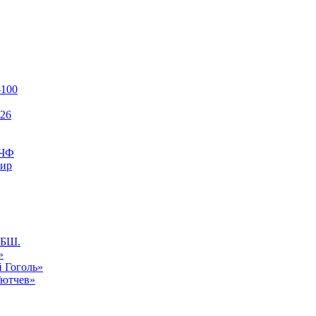
-100
26
КЧФ
нир
АБШ.
»
 Гоголь»
Тютчев»