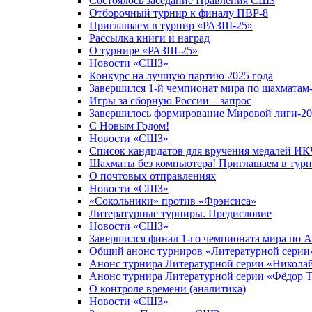
Состоялось заседание Правления СШЗ
Отборочный турнир к финалу ПВР-8
Приглашаем в турнир «РАЗШ-25»
Рассылка книги и наград
О турнире «РАЗШ-25»
Новости «СШЗ»
Конкурс на лучшую партию 2025 года
Завершился 1-й чемпионат мира по шахматам
Игры за сборную России – запрос
Завершилось формирование Мировой лиги-20
С Новым Годом!
Новости «СШЗ»
Список кандидатов для вручения медалей И
Шахматы без компьютера! Приглашаем в тур
О почтовых отправлениях
Новости «СШЗ»
«Сокольники» против «Фрэнсиса»
Литературные турниры. Предисловие
Новости «СШЗ»
Завершился финал 1-го чемпионата мира по 
Общий анонс турниров «Литературной серии
Анонс турнира Литературной серии «Николай
Анонс турнира Литературной серии «Фёдор 
О контроле времени (аналитика)
Новости «СШЗ»