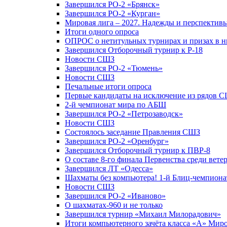
Завершился РО-2 «Брянск»
Завершился РО-2 «Курган»
Мировая лига – 2027. Надежды и перспектив
Итоги одного опроса
ОПРОС о нетитульных турнирах и призах в н
Завершился Отборочный турнир к Р-18
Новости СШЗ
Завершился РО-2 «Тюмень»
Новости СШЗ
Печальные итоги опроса
Первые кандидаты на исключение из рядов 
2-й чемпионат мира по АБШ
Завершился РО-2 «Петрозаводск»
Новости СШЗ
Состоялось заседание Правления СШЗ
Завершился РО-2 «Оренбург»
Завершился Отборочный турнир к ПВР-8
О составе 8-го финала Первенства среди вете
Завершился ЛТ «Одесса»
Шахматы без компьютера! 1-й Блиц-чемпиона
Новости СШЗ
Завершился РО-2 «Иваново»
О шахматах-960 и не только
Завершился турнир «Михаил Милорадович»
Итоги компьютерного зачёта класса «А» Мир