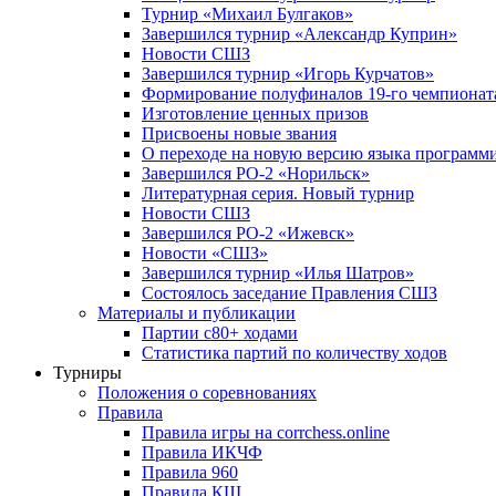
Турнир «Михаил Булгаков»
Завершился турнир «Александр Куприн»
Новости СШЗ
Завершился турнир «Игорь Курчатов»
Формирование полуфиналов 19-го чемпионат
Изготовление ценных призов
Присвоены новые звания
О переходе на новую версию языка программи
Завершился РО-2 «Норильск»
Литературная серия. Новый турнир
Новости СШЗ
Завершился РО-2 «Ижевск»
Новости «СШЗ»
Завершился турнир «Илья Шатров»
Состоялось заседание Правления СШЗ
Материалы и публикации
Партии с80+ ходами
Статистика партий по количеству ходов
Турниры
Положения о соревнованиях
Правила
Правила игры на corrchess.online
Правила ИКЧФ
Правила 960
Правила КШ