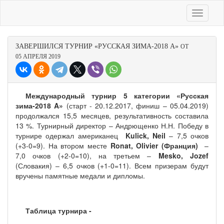
ЗАВЕРШИЛCЯ ТУРНИР «РУССКАЯ ЗИМА-2018 A»
ОТ
05 АПРЕЛЯ 2019
Международный турнир 5 категории «Русская
зима-2018
A
»
(старт - 20.12.2017, финиш – 05.04.2019)
продолжался 15,5 месяцев, результативность составила
13 %. Турнирный директор – Андрющенко Н.Н. Победу в
турнире одержал американец
Kulick, Neil
– 7,5 очков
(+3-0=9). На втором месте
Ronat, Olivier
(Франция)
–
7,0 очков (+2-0=10), на третьем –
Mesko, Jozef
(Словакия) – 6,5 очков (+1-0=11). Всем призерам будут
вручены памятные медали и дипломы.
Таблица турнира -